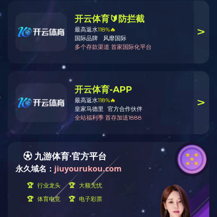
资料钢柜
产品详情