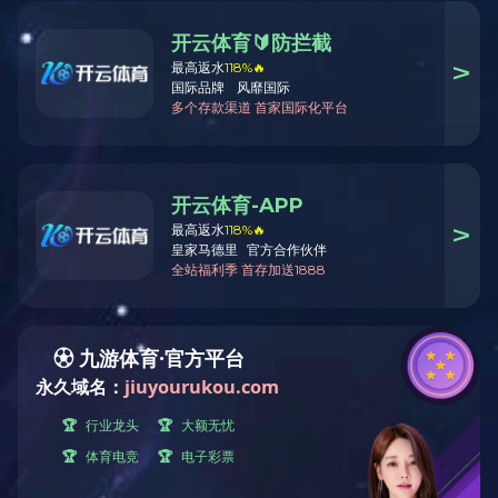
小班台
办公台
办公台