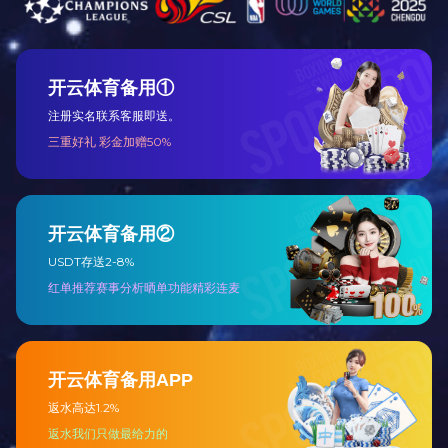
办公台
办公台
办公台
办公台