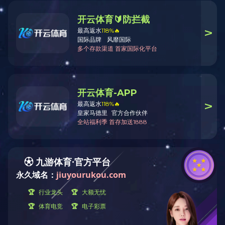
餐桌椅
餐桌椅
餐桌椅