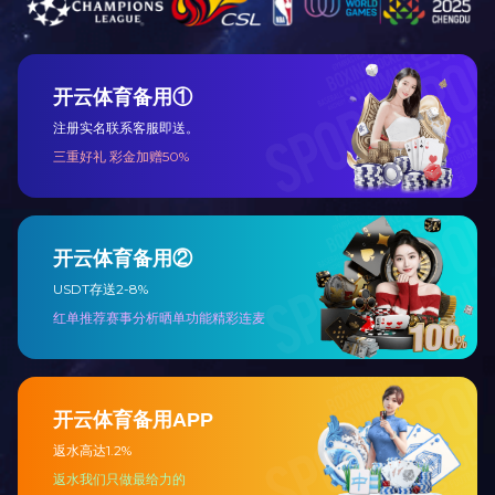
紫金技术
艺树家工场
交通银行—办公家具定制案例
宝钢集团有限公司
上海爱游戏（中国）一站式服务官网
家具有限公司