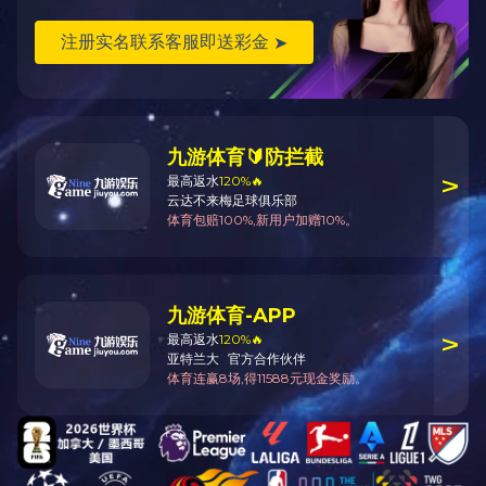
经典案例
培训椅
培训椅
紫金技术
艺树家工场