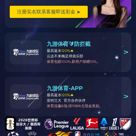
公寓家具
公寓家具
公寓家具
公寓家具