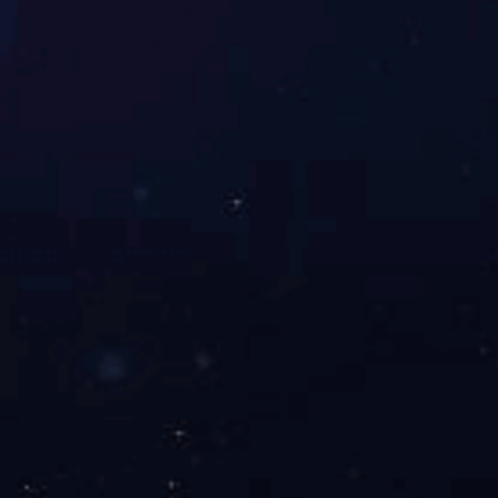
交通银行—办公家具定制案例
宝钢集团有限公司
上海爱游戏（中国）一站式服务官网
家具有限公司
联系我们