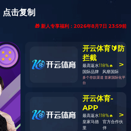
1356423