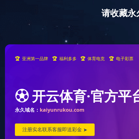
首页
班台
员工桌
爱游戏平台
产品中心