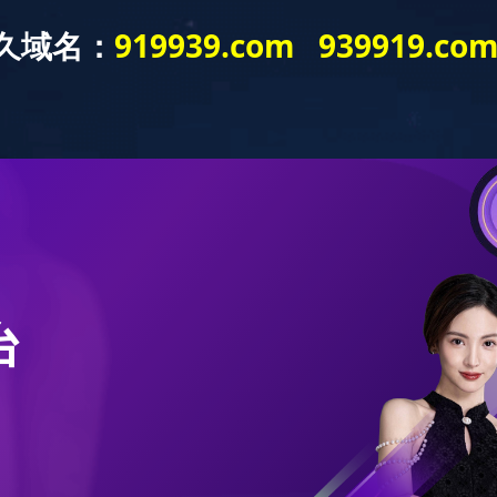
关于爱游戏（中国）一站式服务官网
合作案例
家具资讯
联系我们