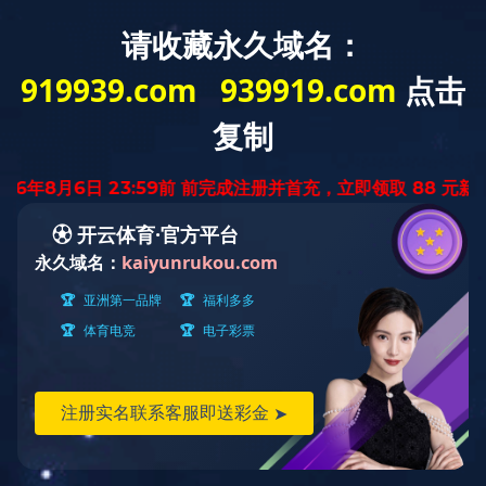
首页
产品中心
柜子
木柜/钢柜/茶水柜