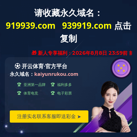
首页
产品中心
柜子
木柜/钢柜/茶水柜